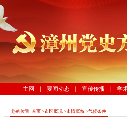
主网
｜
要闻动态
｜
宣传传播
｜
学
您的位置:
首页
>
市区概况
>
市情概貌
>
气候条件