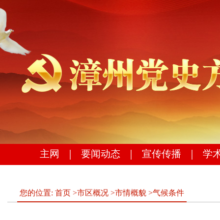
主网
｜
要闻动态
｜
宣传传播
｜
学
您的位置:
首页
>
市区概况
>
市情概貌
>
气候条件