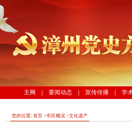
主网
｜
要闻动态
｜
宣传传播
｜
学
您的位置:
首页
>
市区概况
>
文化遗产