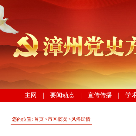
主网
｜
要闻动态
｜
宣传传播
｜
学
您的位置:
首页
>
市区概况
>
风俗民情