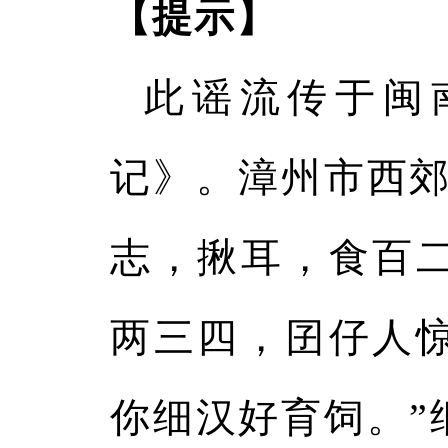
【提示】
此谣流传于闽
记》。漳州市西郊
志，揪耳，食百二
两三四，囝仔人
你细汉好育饲。”