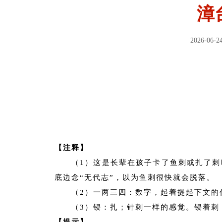
漳
2026-06-2
【注释】
（1）这是长辈在孩子卡了鱼刺或扎了
底边念“无代志”，以为鱼刺很快就会脱落。
（2）一两三四：数字，起着提起下文的
（3）锓：扎；针刺一样的感觉。锓着刺