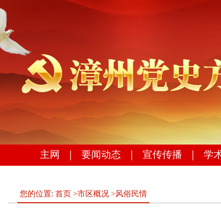
主网
｜
要闻动态
｜
宣传传播
｜
学
您的位置:
首页
>
市区概况
>
风俗民情