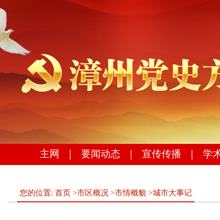
主网
｜
要闻动态
｜
宣传传播
｜
学
您的位置:
首页
>
市区概况
>
市情概貌
>
城市大事记