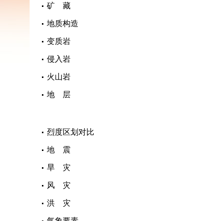
矿 藏
地质构造
变质岩
侵入岩
火山岩
地 层
烈度区划对比
地 震
旱 灾
风 灾
洪 灾
气象要素