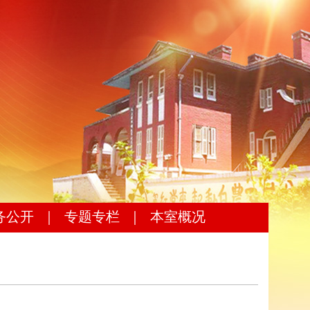
务公开
｜
专题专栏
｜
本室概况