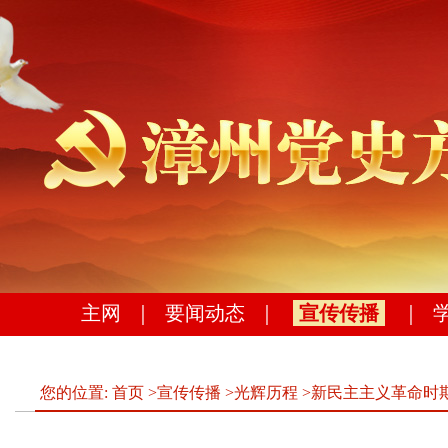
主网
｜
要闻动态
｜
宣传传播
｜
您的位置:
首页
>
宣传传播
>
光辉历程
>
新民主主义革命时